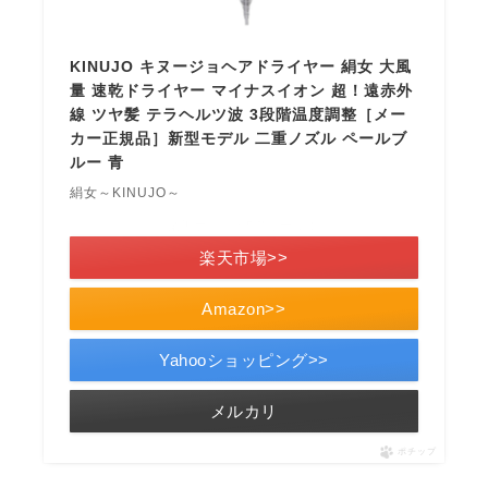
KINUJO キヌージョヘアドライヤー 絹女 大風
量 速乾ドライヤー マイナスイオン 超！遠赤外
線 ツヤ髪 テラヘルツ波 3段階温度調整［メー
カー正規品］新型モデル 二重ノズル ペールブ
ルー 青
絹女～KINUJO～
＼楽天ポイント5倍セール！／
楽天市場>>
Amazon>>
Yahooショッピング>>
メルカリ
ポチップ