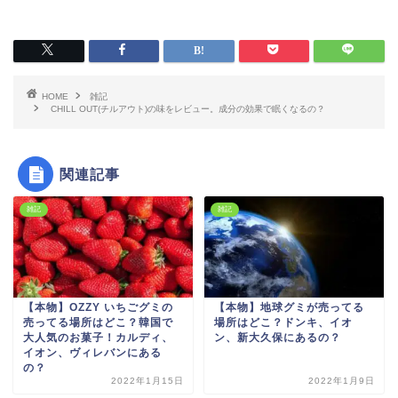
HOME
雑記
CHILL OUT(チルアウト)の味をレビュー。成分の効果で眠くなるの？
関連記事
雑記
雑記
【本物】OZZY いちごグミの
【本物】地球グミが売ってる
売ってる場所はどこ？韓国で
場所はどこ？ドンキ、イオ
大人気のお菓子！カルディ、
ン、新大久保にあるの？
イオン、ヴィレバンにある
の？
2022年1月15日
2022年1月9日