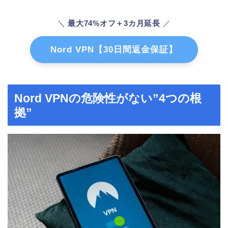
＼
最大74%オフ＋3カ月延長
／
Nord VPN【30日間返金保証】
Nord VPNの危険性がない”4つの根
拠”