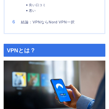
良い口コミ
悪い
結論：VPNならNord VPN一択
VPNとは？