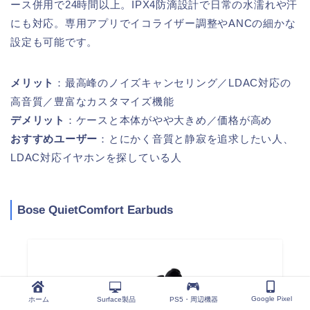
ース併用で24時間以上。IPX4防滴設計で日常の水濡れや汗
にも対応。専用アプリでイコライザー調整やANCの細かな
設定も可能です。
メリット
：最高峰のノイズキャンセリング／LDAC対応の
高音質／豊富なカスタマイズ機能
デメリット
：ケースと本体がやや大きめ／価格が高め
おすすめユーザー
：とにかく音質と静寂を追求したい人、
LDAC対応イヤホンを探している人
Bose QuietComfort Earbuds
Google Pixel
ホーム
Surface製品
PS5・周辺機器