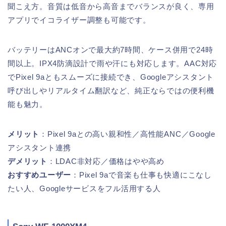
聞こえ方。音質は低音から高音までバランスが良く、専用
アプリでイコライザー調整も可能です。
バッテリーはANCオンで最大約7時間、ケース併用で24時
間以上。IPX4防滴設計で雨や汗にも対応します。AAC対応
でPixel 9aともスムーズに接続でき、Googleアシスタント
呼び出しやリアルタイム翻訳など、純正ならではの便利機
能も魅力。
メリット
：Pixel 9aとの高い親和性／高性能ANC／Google
アシスタント連携
デメリット
：LDAC非対応／価格はやや高め
おすすめユーザー
：Pixel 9aで音楽も仕事も快適にこなし
たい人、Googleサービスをフル活用する人