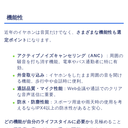
機能性
近年のイヤホンは音質だけでなく、
さまざまな機能性も選
定ポイント
になります。
アクティブノイズキャンセリング（ANC）
：周囲の
騒音を打ち消す機能。電車やバス通勤者に特に有
効。
外音取り込み
：イヤホンをしたまま周囲の音を聞け
る機能。歩行中や会話時に便利。
通話品質・マイク性能
：Web会議や通話でのクリア
な音声送信に重要。
防水・防塵性能
：スポーツ用途や雨天時の使用を考
えるならIPX4以上の防水性があると安心。
どの機能が自分のライフスタイルに必要か
を見極めること