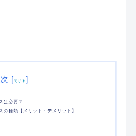
目次
[
]
閉じる
ケースは必要？
 のケースの種類【メリット・デメリット】