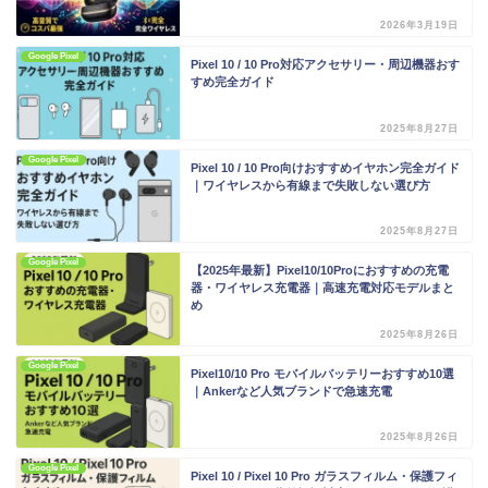
2026年3月19日
Google Pixel
Pixel 10 / 10 Pro対応アクセサリー・周辺機器おす
すめ完全ガイド
2025年8月27日
Google Pixel
Pixel 10 / 10 Pro向けおすすめイヤホン完全ガイド
｜ワイヤレスから有線まで失敗しない選び方
2025年8月27日
Google Pixel
【2025年最新】Pixel10/10Proにおすすめの充電
器・ワイヤレス充電器｜高速充電対応モデルまと
め
2025年8月26日
Google Pixel
Pixel10/10 Pro モバイルバッテリーおすすめ10選
｜Ankerなど人気ブランドで急速充電
2025年8月26日
Google Pixel
Pixel 10 / Pixel 10 Pro ガラスフィルム・保護フィ