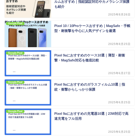
ルムおすすめ｜指紋認証対応やカメラレンズ保護
も紹介
2025年8月26日
Google Pixel
Pixel 10 / 10Proケースおすすめ｜MagSafe・手帳
型・耐衝撃を中心に人気デザインを厳選
2025年8月25日
Google Pixel
Pixel 9aにおすすめのケース10選｜薄型・耐衝
撃・MagSafe対応を徹底比較
2025年6月27日
Google Pixel
Pixel 9aにおすすめのガラスフィルム10選｜指
紋・衝撃からしっかり保護
2025年6月25日
Google Pixel
Pixel 9aにおすすめの充電器10選｜23W対応で高
速充電をフル活用
2025年6月25日