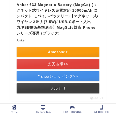
Anker 633 Magnetic Battery (MagGo) (マ
グネット式ワイヤレス充電対応 10000mAh コ
ンパクト モバイルバッテリー)【マグネット式/
ワイヤレス出力(7.5W)/ USB-Cポート入出
力/PSE技術基準適合】MagSafe対応iPhone
シリーズ専用 (ブラック)
Anker
Amazon>>
楽天市場>>
Yahooショッピング>>
メルカリ
ポチップ
「
Anker 633 Magnetic Battery
」は、AnkerのMagSafe専
Google Pixel
ホーム
Surface製品
PS5・周辺機器